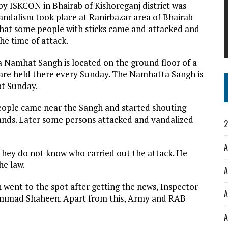
 ISKCON in Bhairab of Kishoreganj district was
andalism took place at Ranirbazar area of Bhairab
that some people with sticks came and attacked and
he time of attack.
a Namhat Sangh is located on the ground floor of a
s are held there every Sunday. The Namhatta Sangh is
pt Sunday.
eople came near the Sangh and started shouting
 hands. Later some persons attacked and vandalized
2
A
they do not know who carried out the attack. He
he law.
A
went to the spot after getting the news, Inspector
A
ohammad Shaheen. Apart from this, Army and RAB
A