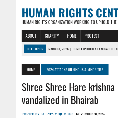
HUMAN RIGHTS CEN
HUMAN RIGHTS ORGANIZATION WORKING TO UPHOLD THE R
ABOUT
CHARITY
HOME
PROTEST
HOT TOPICS
MARCH 8, 2026
|
BOMB EXPLODED AT KALIGACHH TAL
MARCH 7, 2026
|
FATHER OF 3 YOUNG CHILDREN, 35-YR OLD HINDU M
FEBRUARY 16, 2026
|
VIOLENT ATTACKS & LOOTING OF HINDU FAMILIE
HOME
2024 ATTACKS ON HINDUS & MINORITIES
FEBRUARY 16, 2026
|
ARSON ATTACK ON GOUR-NITAI HINDU TEMPLE 
Shree Shree Hare krishna
MARCH 18, 2026
|
DEAD BODY OF MURDERED HINDU YOUTH DIPAN MAL
vandalized in Bhairab
POSTED BY:
SULATA MOJUMDER
NOVEMBER 30, 2024