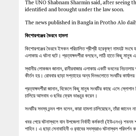
The UNO Shabnam Sharmin said, after seeing the
identified and brought under the law soon.
The news published in Bangla in Protho Alo dai
কিশোরগঞ্জের ভৈরবে হামলা
কিশোরগঞ্জের ভৈরবে ইসকন পরিচালিত শ্রীশ্রী হরেকৃষ্ণ নামহট্ট সংঘে
এলাকায় এ ঘটনা ঘটে। প্রত্যক্ষদর্শীরা বলছেন, লাঠি হাতে কিছু মানু
স্থানীয় লোকজন জানান, রানীরবাজার এলাকায় একটি ভবনের নিচতলায় শ্রীশ
কীর্তন হয়। রোববার ছাড়া সপ্তাহের অন্য দিনগুলোতে সংঘটির কার্যালয়
প্রত্যক্ষদর্শীরা জানান, বিকেলে কিছু মানুষ সংঘটির কাছে এসে স্লোগান
চালিয়ে আসবাব ও ছবির ফ্রেম ভাঙচুর করেন।
সংঘটির সদস্য চন্দন পাল বলেন, কারা হামলা চালিয়েছেন, তাঁরা জানে
খবর পেয়ে ঘটনাস্থলে যান উপজেলা নির্বাহী কর্মকর্তা (ইউএনও) শবনম শার
শাহিন। এ ছাড়া সেনাবাহিনী ও র‌্যাবের সদস্যরাও ঘটনাস্থল পরিদর্শন