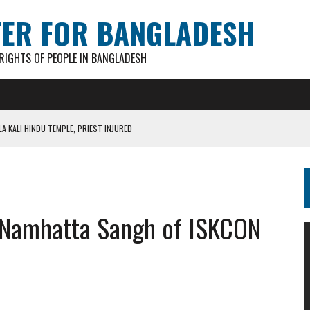
TER FOR BANGLADESH
IGHTS OF PEOPLE IN BANGLADESH
A KALI HINDU TEMPLE, PRIEST INJURED
AN GANESH PAL HACKED TO DEATH IN COX’S BAZAR
S FOR CASTING BALLOTS FOR “SHEAF OF PADDY” SYMBOL
IN PATHATULA TARAPUR TEA ESTATE
 Namhatta Sangh of ISKCON
AKAR FOUND IN LOCAL POND