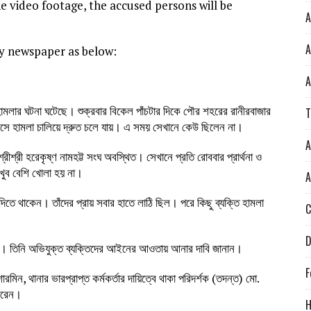
 video footage, the accused persons will be
A
A
ly newspaper as below:
A
 হামলার ঘটনা ঘটেছে। শুক্রবার বিকেল পাঁচটার দিকে পৌর শহরের রানীরবাজার
T
ষ এসে হামলা চালিয়ে দ্রুত চলে যায়। এ সময় সেখানে কেউ ছিলেন না।
A
্রী হরেকৃষ্ণ নামহট্ট সংঘ অবস্থিত। সেখানে প্রতি রোববার প্রার্থনা ও
 খুব বেশি খোলা হয় না।
A
 দিতে থাকেন। তাঁদের প্রায় সবার হাতে লাঠি ছিল। পরে কিছু ব্যক্তি হামলা
C
D
ন না। তিনি অভিযুক্ত ব্যক্তিদের আইনের আওতায় আনার দাবি জানান।
F
মিন, থানার ভারপ্রাপ্ত কর্মকর্তার দায়িত্বে থাকা পরিদর্শক (তদন্ত) মো.
 করেন।
H